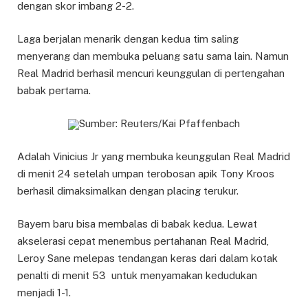
dengan skor imbang 2-2.
Laga berjalan menarik dengan kedua tim saling
menyerang dan membuka peluang satu sama lain. Namun
Real Madrid berhasil mencuri keunggulan di pertengahan
babak pertama.
Sumber: Reuters/Kai Pfaffenbach
Adalah Vinicius Jr yang membuka keunggulan Real Madrid
di menit 24 setelah umpan terobosan apik Tony Kroos
berhasil dimaksimalkan dengan placing terukur.
Bayern baru bisa membalas di babak kedua. Lewat
akselerasi cepat menembus pertahanan Real Madrid,
Leroy Sane melepas tendangan keras dari dalam kotak
penalti di menit 53 untuk menyamakan kedudukan
menjadi 1-1.