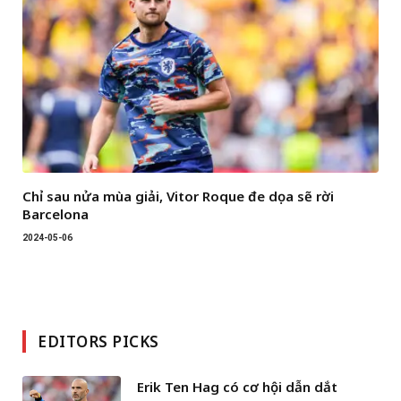
Chỉ sau nửa mùa giải, Vitor Roque đe dọa sẽ rời
Barcelona
2024-05-06
EDITORS PICKS
Erik Ten Hag có cơ hội dẫn dắt