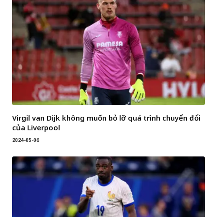
Virgil van Dijk không muốn bỏ lỡ quá trình chuyển đổi
của Liverpool
2024-05-06