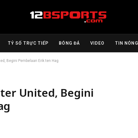
TỶ SỐ TRỰC TIẾP
BÓNG ĐÁ
VIDEO
TIN NÓN
ted, Begini Pembelaan Erik ten Hag
ter United, Begini
ag