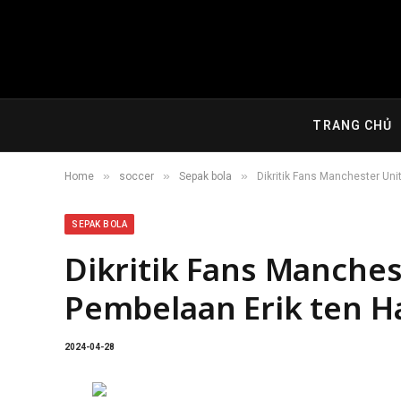
TRANG CHỦ
»
»
»
Home
soccer
Sepak bola
Dikritik Fans Manchester Uni
SEPAK BOLA
Dikritik Fans Manches
Pembelaan Erik ten H
2024-04-28