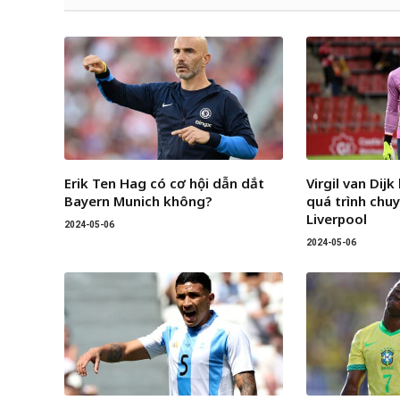
Erik Ten Hag có cơ hội dẫn dắt
Virgil van Dij
Bayern Munich không?
quá trình chu
Liverpool
2024-05-06
2024-05-06