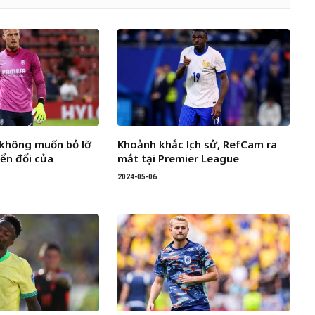
k không muốn bỏ lỡ
Khoảnh khắc lịch sử, RefCam ra
yển đổi của
mắt tại Premier League
2024-05-06