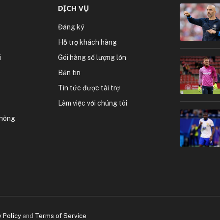
DỊCH VỤ
Đăng ký
Hỗ trợ khách hàng
i
Gói hàng số lượng lớn
Bản tin
Tin tức được tài trợ
Làm việc với chúng tôi
thông
y Policy
and
Terms of Service