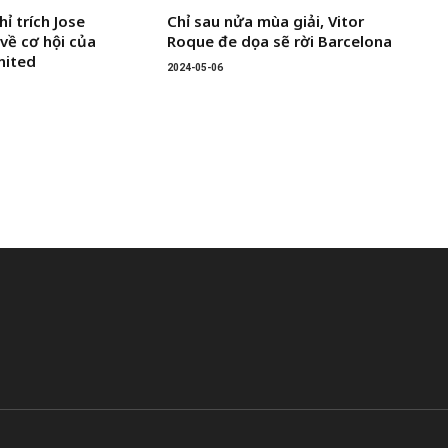
hỉ trích Jose
Chỉ sau nửa mùa giải, Vitor
về cơ hội của
Roque đe dọa sẽ rời Barcelona
nited
2024-05-06