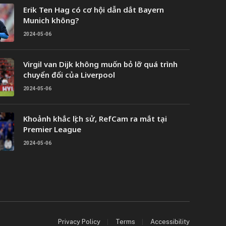
Erik Ten Hag có cơ hội dẫn dắt Bayern
Munich không?
2024-05-06
Virgil van Dijk không muốn bỏ lỡ quá trình
chuyển đổi của Liverpool
2024-05-06
Khoảnh khắc lịch sử, RefCam ra mắt tại
Premier League
2024-05-06
Privacy Policy
Terms
Accessibility