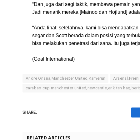
“Dan juga dari segi taktik, membawa pemain yan
Jadi menarik mereka [Mainoo dan Hojlund] adala
“Anda lihat, setelahnya, kami bisa mendapatka
segar dan Scott berada dalam posisi yang terbu
bisa melakukan penetrasi dari sana. Itu juga terja
(Goal International)
Andre Onana,Manchester United,Kamerun
Arsenal,Premi
carabao cup,manchester united,newcastle,erik ten hag,berit
SHARE.
RELATED ARTICLES