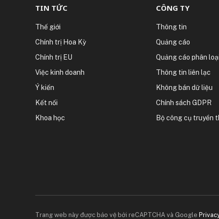
TIN TỨC
CÔNG TY
Thế giới
Thông tin
Chính trị Hoa Kỳ
Quảng cáo
Chính trị EU
Quảng cáo phân loạ
Việc kinh doanh
Thông tin liên lạc
Ý kiến
Không bán dữ liệu
Kết nối
Chính sách GDPR
Khoa học
Bộ công cụ truyền 
Trang web này được bảo vệ bởi reCAPTCHA và Google
Privac