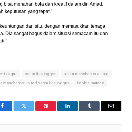
g bisa menahan bola dan kreatif dalam diri Amad.
h keputusan yang tepat.”
n keuntungan dari situ, dengan memasukkan tenaga
ka. Dia sangat bagus dalam situasi semacam itu dan
di.”
er League
berita liga inggris
berita manchester united
a manchester united,berita liga inggris
kobbie mainoo
Facebook
Twitter
Pinterest
LinkedIn
Tumblr
Email