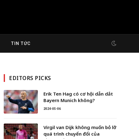
G
TIN TỨC
EDITORS PICKS
Erik Ten Hag có cơ hội dẫn dắt
Bayern Munich không?
2024-05-06
Virgil van Dijk không muốn bỏ lỡ
quá trình chuyển đổi của