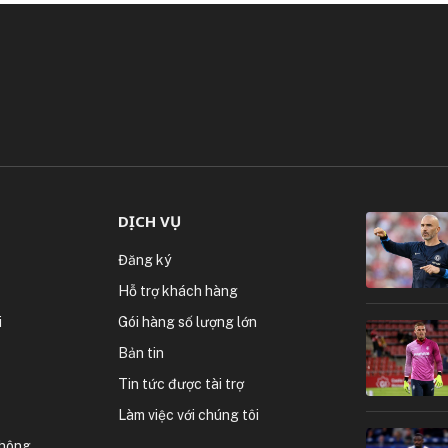
DỊCH VỤ
Đăng ký
Hỗ trợ khách hàng
i
Gói hàng số lượng lớn
Bản tin
Tin tức được tài trợ
Làm việc với chúng tôi
thông