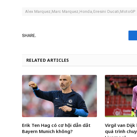
Alex Marquez,Marc Marquez,Honda,Gresini Ducati,MotoGP
SHARE.
RELATED ARTICLES
Erik Ten Hag có cơ hội dẫn dắt
Virgil van Dij
Bayern Munich không?
quá trình chu