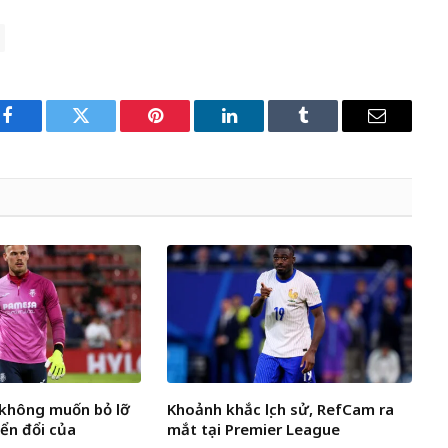
Facebook
Twitter
Pinterest
LinkedIn
Tumblr
Email
k không muốn bỏ lỡ
Khoảnh khắc lịch sử, RefCam ra
yển đổi của
mắt tại Premier League