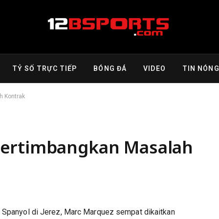
TỶ SỐ TRỰC TIẾP
BÓNG ĐÁ
VIDEO
TIN NÓN
h Kontrak
Pertimbangkan Masalah
panyol di Jerez, Marc Marquez sempat dikaitkan