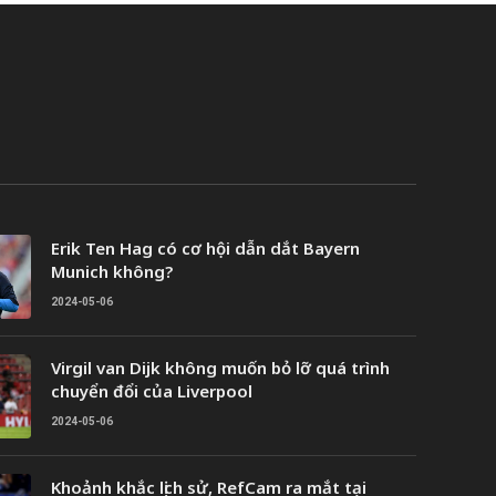
Erik Ten Hag có cơ hội dẫn dắt Bayern
Munich không?
2024-05-06
Virgil van Dijk không muốn bỏ lỡ quá trình
chuyển đổi của Liverpool
2024-05-06
Khoảnh khắc lịch sử, RefCam ra mắt tại