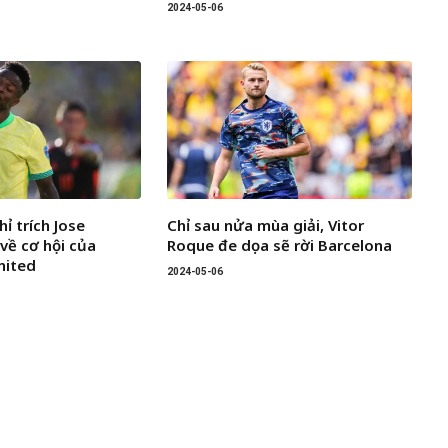
2024-05-06
hỉ trích Jose
Chỉ sau nửa mùa giải, Vitor
về cơ hội của
Roque đe dọa sẽ rời Barcelona
nited
2024-05-06