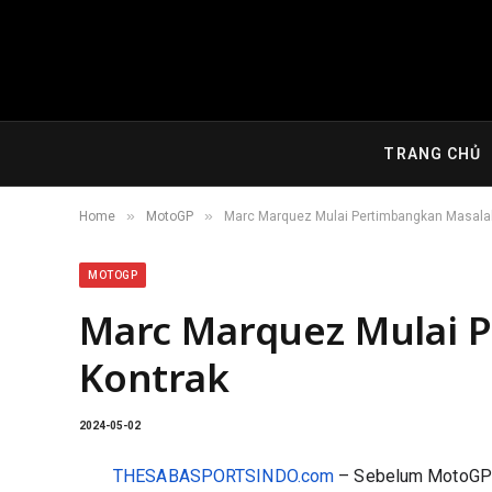
TRANG CHỦ
»
»
Home
MotoGP
Marc Marquez Mulai Pertimbangkan Masala
MOTOGP
Marc Marquez Mulai 
Kontrak
2024-05-02
THESABASPORTSINDO.com
– Sebelum MotoGP S