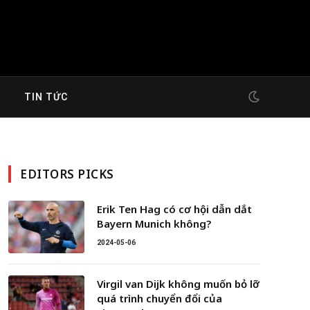
G
TIN TỨC
EDITORS PICKS
Erik Ten Hag có cơ hội dẫn dắt
Bayern Munich không?
2024-05-06
Virgil van Dijk không muốn bỏ lỡ
quá trình chuyển đổi của