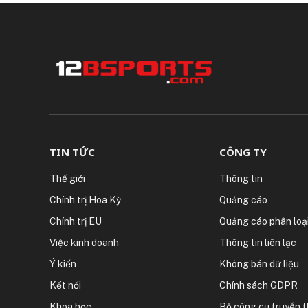
TIN TỨC
CÔNG TY
Thế giới
Thông tin
Chính trị Hoa Kỳ
Quảng cáo
Chính trị EU
Quảng cáo phân loạ
Việc kinh doanh
Thông tin liên lạc
Ý kiến
Không bán dữ liệu
Kết nối
Chính sách GDPR
Khoa học
Bộ công cụ truyền 