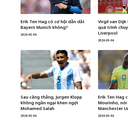
Erik Ten Hag có cơ hội dẫn dắt
Virgil van Dij
Bayern Munich không?
quá trình chu
Liverpool
2024-05-06
2024-05-06
Sau căng thẳng, Jurgen Klopp
Erik Ten Hag c
không ngần ngại khen ngợi
Mourinho, nói 
Mohamed Salah
Manchester U
2024-05-06
2024-05-06