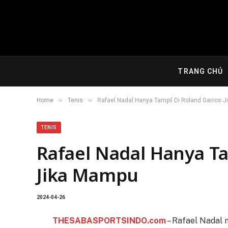
TRANG CHỦ
»
»
Home
Tenis
Rafael Nadal Hanya Tampil Di Roland Garros 
TENIS
Rafael Nadal Hanya Ta
Jika Mampu
2024-04-26
THESABASPORTSINDO.com
– Rafael Nadal 