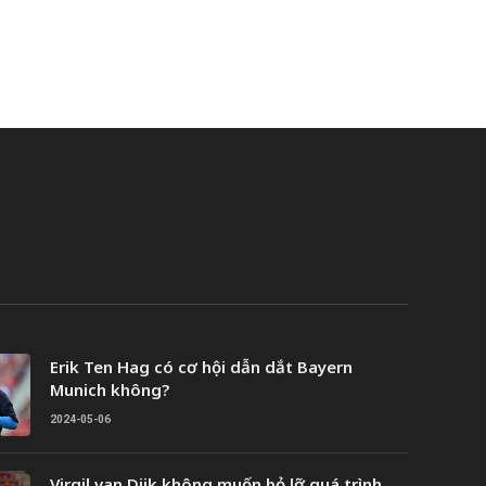
Erik Ten Hag có cơ hội dẫn dắt Bayern
Munich không?
2024-05-06
Virgil van Dijk không muốn bỏ lỡ quá trình