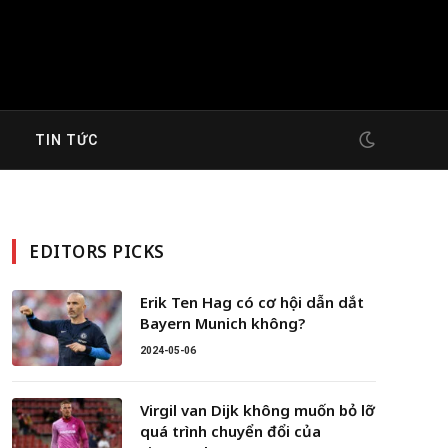
G
TIN TỨC
EDITORS PICKS
Erik Ten Hag có cơ hội dẫn dắt
Bayern Munich không?
2024-05-06
Virgil van Dijk không muốn bỏ lỡ
quá trình chuyển đổi của