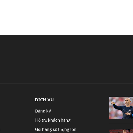
DỊCH VỤ
Đăng ký
Hỗ trợ khách hàng
i
Gói hàng số lượng lớn