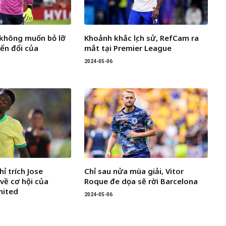
k không muốn bỏ lỡ
Khoảnh khắc lịch sử, RefCam ra
yển đổi của
mắt tại Premier League
2024-05-06
hỉ trích Jose
Chỉ sau nửa mùa giải, Vitor
về cơ hội của
Roque đe dọa sẽ rời Barcelona
nited
2024-05-06