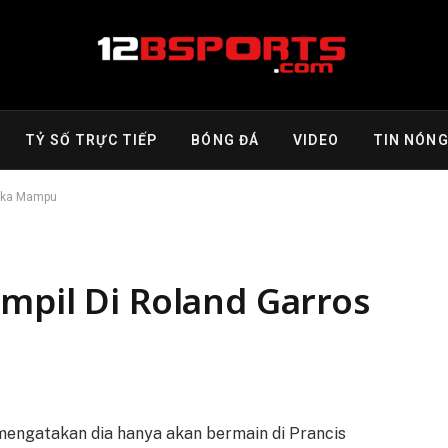
TỶ SỐ TRỰC TIẾP
BÓNG ĐÁ
VIDEO
TIN NÓN
Jika Mampu
mpil Di Roland Garros
mengatakan dia hanya akan bermain di Prancis