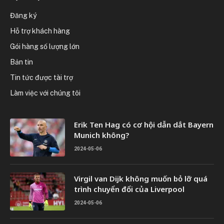
Đăng ký
Hỗ trợ khách hàng
Gói hàng số lượng lớn
Bản tin
Tin tức được tài trợ
Làm việc với chúng tôi
Erik Ten Hag có cơ hội dẫn dắt Bayern
Munich không?
2024-05-06
Virgil van Dijk không muốn bỏ lỡ quá
trình chuyển đổi của Liverpool
2024-05-06