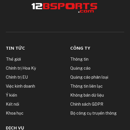
TIN TỨC
CÔNG TY
Thế giới
Thông tin
Chính trị Hoa Kỳ
Quảng cáo
Chính trị EU
Quảng cáo phân loại
Việc kinh doanh
Thông tin liên lạc
Ý kiến
Không bán dữ liệu
Kết nối
Chính sách GDPR
Khoa học
Bộ công cụ truyền thông
DỊCH VỤ