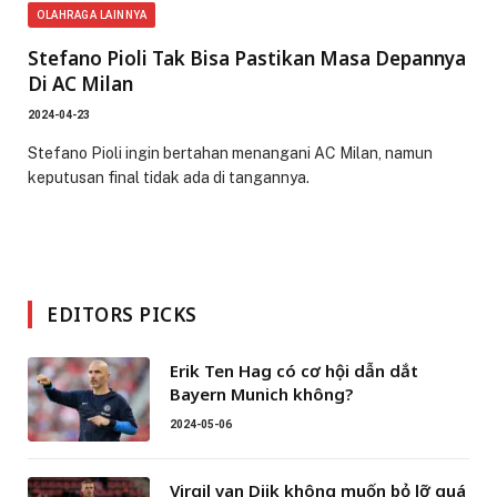
OLAHRAGA LAINNYA
Stefano Pioli Tak Bisa Pastikan Masa Depannya
Di AC Milan
2024-04-23
Stefano Pioli ingin bertahan menangani AC Milan, namun
keputusan final tidak ada di tangannya.
EDITORS PICKS
Erik Ten Hag có cơ hội dẫn dắt
Bayern Munich không?
2024-05-06
Virgil van Dijk không muốn bỏ lỡ quá