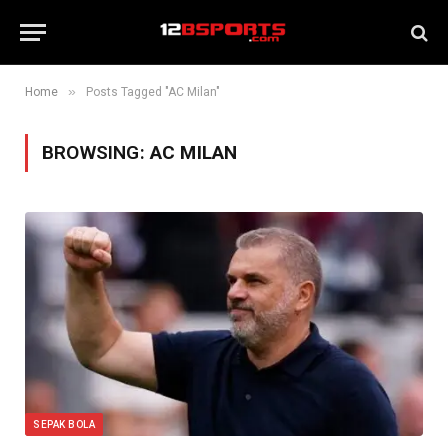
»
Home
Posts Tagged "AC Milan"
BROWSING:
AC MILAN
SEPAK BOLA