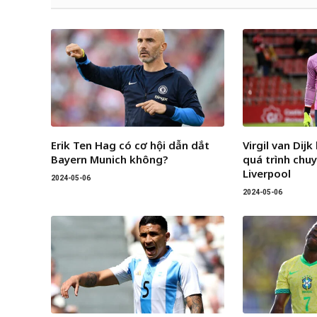
Erik Ten Hag có cơ hội dẫn dắt
Virgil van Dij
Bayern Munich không?
quá trình chu
Liverpool
2024-05-06
2024-05-06