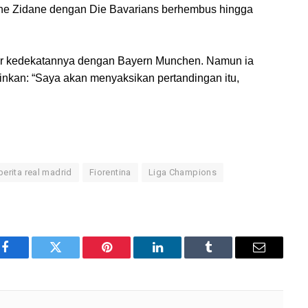
dine Zidane dengan Die Bavarians berhembus hingga
utar kedekatannya dengan Bayern Munchen. Namun ia
kan: “Saya akan menyaksikan pertandingan itu,
berita real madrid
Fiorentina
Liga Champions
Facebook
Twitter
Pinterest
LinkedIn
Tumblr
Email