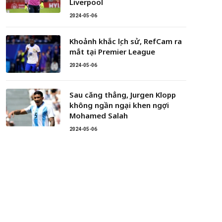
Liverpool
2024-05-06
Khoảnh khắc lịch sử, RefCam ra
mắt tại Premier League
2024-05-06
Sau căng thẳng, Jurgen Klopp
không ngần ngại khen ngợi
Mohamed Salah
2024-05-06