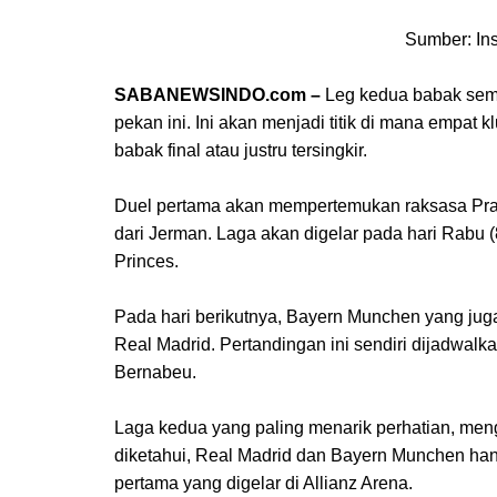
Sumber: In
SABANEWSINDO.com
–
Leg kedua babak semi
pekan ini. Ini akan menjadi titik di mana empa
babak final atau justru tersingkir.
Duel pertama akan mempertemukan raksasa Pra
dari Jerman. Laga akan digelar pada hari Rabu
Princes.
Pada hari berikutnya, Bayern Munchen yang jug
Real Madrid. Pertandingan ini sendiri dijadwalka
Bernabeu.
Laga kedua yang paling menarik perhatian, meng
diketahui, Real Madrid dan Bayern Munchen h
pertama yang digelar di Allianz Arena.