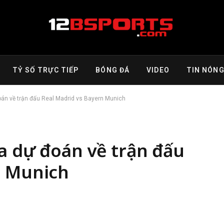
TỶ SỐ TRỰC TIẾP
BÓNG ĐÁ
VIDEO
TIN NÓN
oán về trận đấu Real Madrid vs Bayern Munich
a dự đoán về trận đấu
n Munich