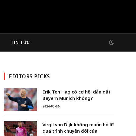
G
TIN TỨC
EDITORS PICKS
Erik Ten Hag có cơ hội dẫn dắt
Bayern Munich không?
2024-05-06
Virgil van Dijk không muốn bỏ lỡ
quá trình chuyển đổi của